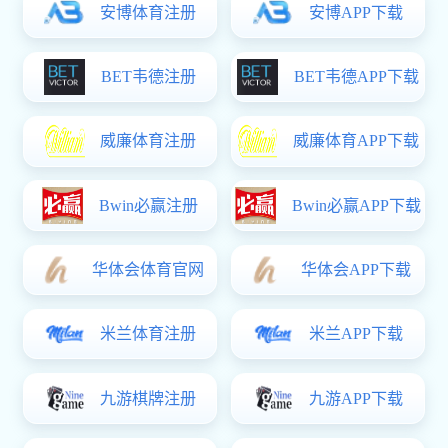
招生简章
资料下载
科学研究
油气信息探测与仪器装备研究团队
智能控制方法与技术研究团队
油气信号处理及资料解释研究团队
数智融合理论及应用研究团队
实验中心
学生工作
工作动态
党团建设
资料下载
就业信息
学生打鱼游戏下载
青年志愿者服务队
党群工作
打鱼游戏下载建设