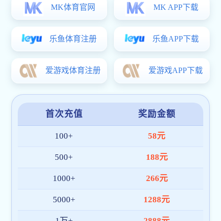
政治学习
工会工作
主题教育
招生专栏
办学条件
北京体育频道简介
师资队伍
科研特色
平台支撑
专业学科
专业介绍
培养计划
学生培养
学科竞赛
就业升学