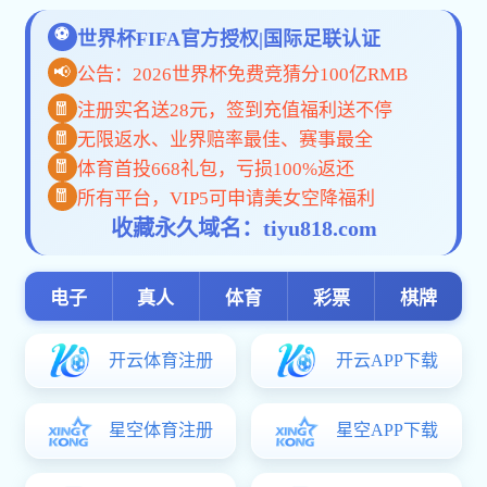
师资队伍
师资队伍概况
教师风采
教师风采(教师主页)
教育教学
本科生教育
专业介绍
培养计划
精品课程
教研成果
资料下载
教学大纲
研究生教育
导师简介
在校研究生
培养计划