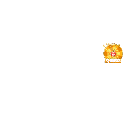
教育教学
ga黄金甲体育,黑龙江冰雪体育职业学院:
本科生
教育
ga黄金甲体育,黑龙江冰雪体育职业学院:
专业介
绍
ga黄金甲体育,黑龙江冰雪体育职业学院:
培养计
划
ga黄金甲体育,黑龙江冰雪体育职业学院:
精品课
程
ga黄金甲体育,黑龙江冰雪体育职业学院:
教研成
果
ga黄金甲体育,黑龙江冰雪体育职业学院:
资料下