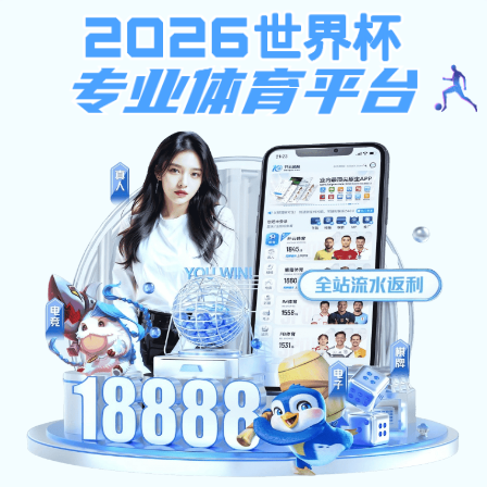
ga黄金甲体育,黑龙江冰雪体育
职业学院
收藏本站
学校官网 English(University)↗
English
首页
北京体育频道概况
北京体育频道简介
现任领导
打鱼游戏下载机构
历任领导