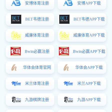
招生简章
资料下载
科学研究
油气信息探测与仪器装备研究团队
智能控制方法与技术研究团队
油气信号处理及资料解释研究团队
数智融合理论及应用研究团队
实验中心
学生工作
工作动态
党团建设
资料下载
就业信息
学生打鱼游戏下载
青年志愿者服务队
党群工作
打鱼游戏下载建设