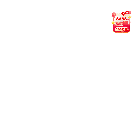
实验中心
学生工作
ga黄金甲体育,黑龙江冰雪体育职业学院:
工作动
态
ga黄金甲体育,黑龙江冰雪体育职业学院:
党团建
设
ga黄金甲体育,黑龙江冰雪体育职业学院:
资料下
载
ga黄金甲体育,黑龙江冰雪体育职业学院:
就业信
息
ga黄金甲体育,黑龙江冰雪体育职业学院:
学生打