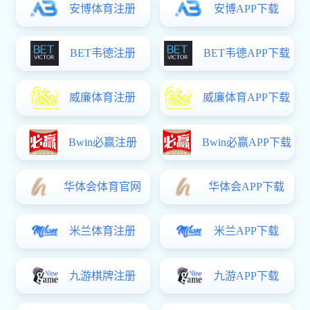
招生简章
资料下载
科学研究
油气信息探测与仪器装备研究团队
智能控制方法与技术研究团队
油气信号处理及资料解释研究团队
数智融合理论及应用研究团队
实验中心
学生工作
工作动态
党团建设
资料下载
就业信息
学生打鱼游戏下载
青年志愿者服务队
党群工作
打鱼游戏下载建设