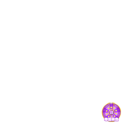
教育教学
ga黄金甲体育,黑龙江冰雪体育职业学院:
本科生
教育
ga黄金甲体育,黑龙江冰雪体育职业学院:
专业介
绍
ga黄金甲体育,黑龙江冰雪体育职业学院:
培养计
划
ga黄金甲体育,黑龙江冰雪体育职业学院:
精品课
程
ga黄金甲体育,黑龙江冰雪体育职业学院:
教研成
果
ga黄金甲体育,黑龙江冰雪体育职业学院:
资料下