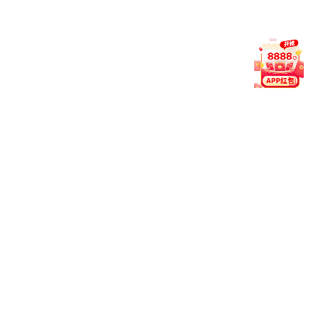
章
ga黄金甲体育,黑龙江冰雪体育职业学院:
资料下
载
科学研究
ga黄金甲体育,黑龙江冰雪体育职业学院:
油气信
息探测与仪器装备研究团队
ga黄金甲体育,黑龙江冰雪体育职业学院:
智能控
制方法与技术研究团队
ga黄金甲体育,黑龙江冰雪体育职业学院:
油气信
号处理及资料解释研究团队
ga黄金甲体育,黑龙江冰雪体育职业学院:
数智融
合理论及应用研究团队