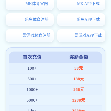
政治学习
工会工作
主题教育
招生专栏
办学条件
北京体育频道简介
师资队伍
科研特色
平台支撑
专业学科
专业介绍
培养计划
学生培养
学科竞赛
就业升学