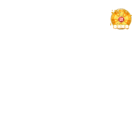
教育教学
ga黄金甲体育,黑龙江冰雪体育职业学院:
本科生
教育
ga黄金甲体育,黑龙江冰雪体育职业学院:
专业介
绍
ga黄金甲体育,黑龙江冰雪体育职业学院:
培养计
划
ga黄金甲体育,黑龙江冰雪体育职业学院:
精品课
程
ga黄金甲体育,黑龙江冰雪体育职业学院:
教研成
果
ga黄金甲体育,黑龙江冰雪体育职业学院:
资料下