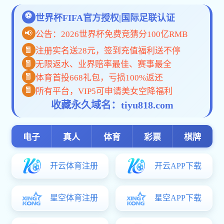
师资队伍
师资队伍概况
教师风采
教师风采(教师主页)
教育教学
本科生教育
专业介绍
培养计划
精品课程
教研成果
资料下载
教学大纲
研究生教育
导师简介
在校研究生
培养计划