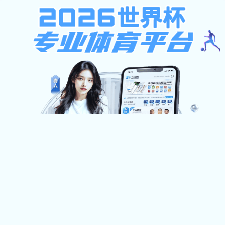
ga黄金甲体育,黑龙江冰雪体育
职业学院
收藏本站
学校官网
English
首页
北京体育频道概况
北京体育频道简介
现任领导
打鱼游戏下载机构
历任领导