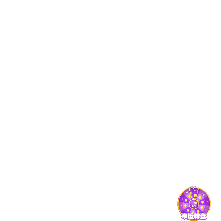
教育教学
ga黄金甲体育,黑龙江冰雪体育职业学院:
本科生
教育
ga黄金甲体育,黑龙江冰雪体育职业学院:
专业介
绍
ga黄金甲体育,黑龙江冰雪体育职业学院:
培养计
划
ga黄金甲体育,黑龙江冰雪体育职业学院:
精品课
程
ga黄金甲体育,黑龙江冰雪体育职业学院:
教研成
果
ga黄金甲体育,黑龙江冰雪体育职业学院:
资料下