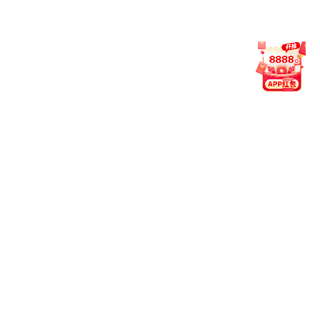
实验中心
学生工作
ga黄金甲体育,黑龙江冰雪体育职业学院:
工作动
态
ga黄金甲体育,黑龙江冰雪体育职业学院:
党团建
设
ga黄金甲体育,黑龙江冰雪体育职业学院:
资料下
载
ga黄金甲体育,黑龙江冰雪体育职业学院:
就业信
息
ga黄金甲体育,黑龙江冰雪体育职业学院:
学生打