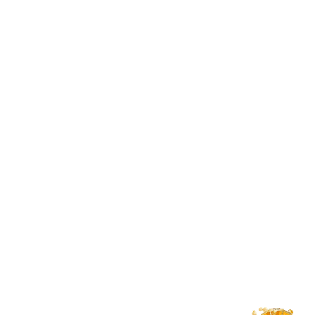
教育教学
ga黄金甲体育,黑龙江冰雪体育职业学院:
本科生
教育
ga黄金甲体育,黑龙江冰雪体育职业学院:
专业介
绍
ga黄金甲体育,黑龙江冰雪体育职业学院:
培养计
划
ga黄金甲体育,黑龙江冰雪体育职业学院:
精品课
程
ga黄金甲体育,黑龙江冰雪体育职业学院:
教研成
果
ga黄金甲体育,黑龙江冰雪体育职业学院:
资料下