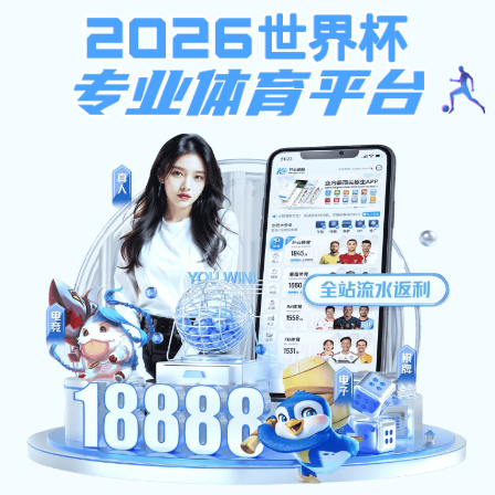
ga黄金甲体育,黑龙江冰雪体育
职业学院
收藏本站
学校官网
English
首页
北京体育频道概况
北京体育频道简介
现任领导
打鱼游戏下载机构
历任领导