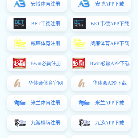
招生简章
资料下载
科学研究
油气信息探测与仪器装备研究团队
智能控制方法与技术研究团队
油气信号处理及资料解释研究团队
数智融合理论及应用研究团队
实验中心
学生工作
工作动态
党团建设
资料下载
就业信息
学生打鱼游戏下载
青年志愿者服务队
党群工作
打鱼游戏下载建设