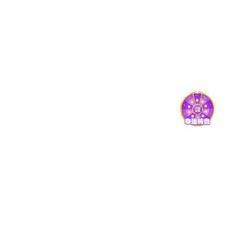
章
ga黄金甲体育,黑龙江冰雪体育职业学院:
资料下
载
科学研究
ga黄金甲体育,黑龙江冰雪体育职业学院:
油气信
息探测与仪器装备研究团队
ga黄金甲体育,黑龙江冰雪体育职业学院:
智能控
制方法与技术研究团队
ga黄金甲体育,黑龙江冰雪体育职业学院:
油气信
号处理及资料解释研究团队
ga黄金甲体育,黑龙江冰雪体育职业学院:
数智融
合理论及应用研究团队